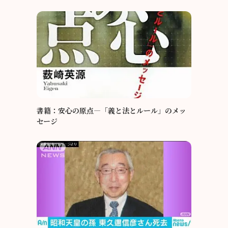
書籍：安心の原点―「義と法とルール」のメッ
セージ