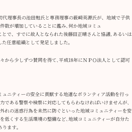
る初代理事長の池田勉氏と専務理事の薮崎英源氏が、地域で子供
件数が増加していることに鑑み､何か地域コミュ
ことで、すでに故人となられた後藤田正晴さんと協議､あるいは
した任意組織として発足しました｡
々から少しずつ賛同を得て､平成18年にＮＰＯ法人として認可
ミュニティーの安全に貢獣する地道なボランティア活動を行っ
権力である警察や検察に対応してもらわなければいけませんが､
識外れの迷惑行為を未然に防ぐといった地域コミュニティーを安
性を低くする生活環境の整備など､地域コミュニティーが自分た
あります｡