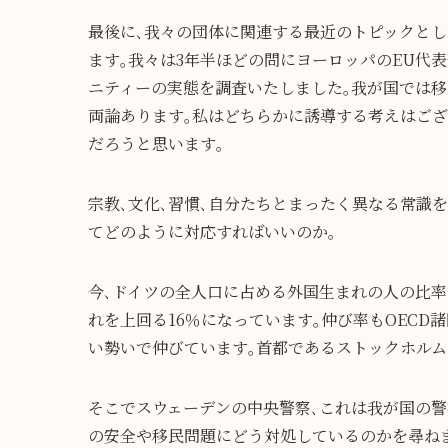
最後に､我々の団体に関連する最近のトピックと
ます｡我々は3年半ほどの問にヨーロッパのEU代
ニティーの実態を調査いたしました｡我が国では
両論あります｡私はどちらかに誘導する考えはご
だろうと思います｡
宗教､文化､習慣､自分たちとまったく異なる常識
てどのように対応すればいいのか。
今､ドイツの全人口に占める外国生まれの人の比率は1
れを上回る16％になっています｡仲び率もOEC
い勢いで仲びています｡首都であるストックホルム
そこでスウェーデンの中央警察､これは我が国の警
の安全や移民問題にどう対処しているのかを尋ね