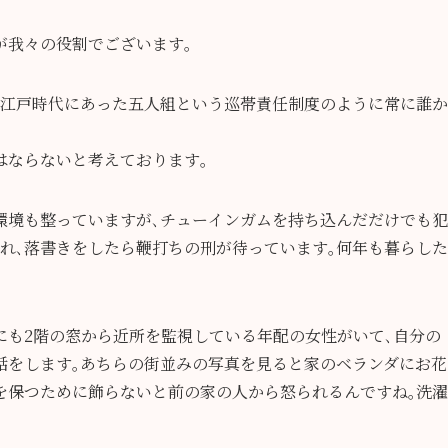
が我々の役割でございます｡
､江戸時代にあった五人組という巡帯責任制度のように常に誰か
はならないと考えております｡
環境も整っていますが､チューインガムを持ち込んだだけでも犯
れ､落書きをしたら鞭打ちの刑が待っています｡何年も暮らした
にも2階の窓から近所を監視している年配の女性がいて､自分の
話をします｡あちらの街並みの写真を見ると家のベランダにお花
を保つために飾らないと前の家の人から怒られるんですね｡洗濯