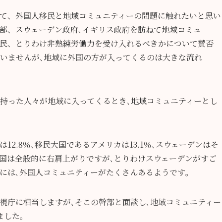
して、外国人移民と地域コミュニティーの問題に触れたいと思い
表部、スウェーデン政府､イギリス政府を訪ねて地域コミュ
移民、とりわけ非熟練労働力を受け入れるべきかについて賛否
ざいませんが､地域に外国の方が入ってくるのは大きな流れ
を持った人々が地域に入ってくるとき､地域コミュニティーとし
2.8％､移民大国であるアメリカは13.1％､スウェーデンはそ
D諸国は全般的に右肩上がりですが､とりわけスウェーデンがすご
には､外国人コミュニティーがたくさんあるようです｡
視庁に相当しますが､そこの幹部と面談し､地域コミュニティー
ました｡