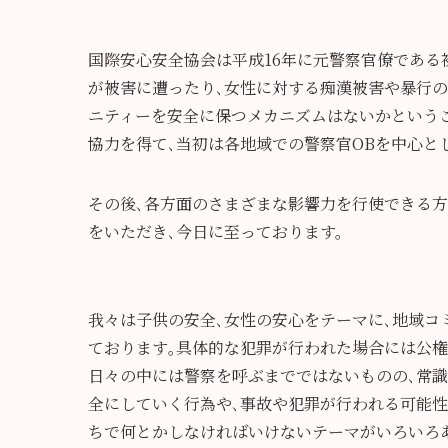
国際安心安全協会は平成16年に元警察官僚であ
が被害に遭ったり､女性に対する痴漢被害や暴行の
ニティーを安全に保つメカニズムはないかという
協力を得て､当初は各地域での警察官OBを中心と
その後､各方面のさまざまな影響力を行使できる方
をいただき､今日に至っております。
我々は子供の安全､女性の安心をテーマに､地域コ
ております｡具体的な犯罪が行われた場合には公
日々の中には警察を呼ぶまでではないものの､常
全にしていく行為や､事故や犯罪が行われる可能
ちで何とかしなければいけないテーマがいろいろ