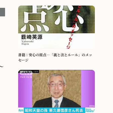
書籍：安心の原点―「義と法とルール」のメッ
セージ
～